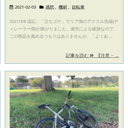
2021-02-03
感想
,
機材
,
自転車
2021/3/8 追記：「立ちゴケ」でリア側のアクスル先端(デ
ィレーラー側)が曲がりました。過失による破損なので、
この商品を責めるつもりはありませんが、「よくあ ...
記事を読む
【注意・ ...