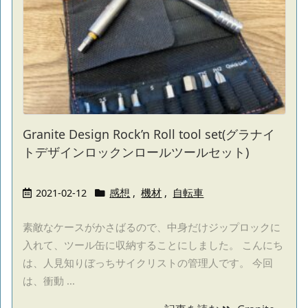
Granite Design Rock’n Roll tool set(グラナイ
トデザインロックンロールツールセット)
2021-02-12
感想
,
機材
,
自転車
素敵なケースがかさばるので、中身だけジップロックに
入れて、ツール缶に収納することにしました。 こんにち
は、人見知りぼっちサイクリストの管理人です。 今回
は、衝動 ...