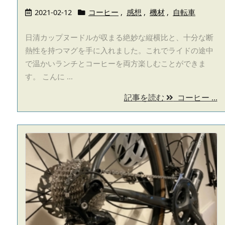
2021-02-12
コーヒー
,
感想
,
機材
,
自転車
日清カップヌードルが収まる絶妙な縦横比と、十分な断
熱性を持つマグを手に入れました。これでライドの途中
で温かいランチとコーヒーを両方楽しむことができま
す。 こんに ...
記事を読む
コーヒー ...